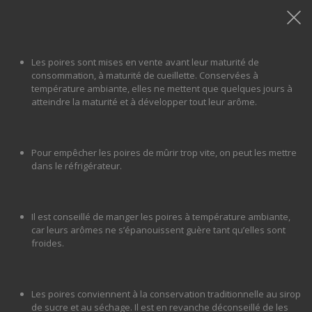
Les poires sont mises en vente avant leur maturité de
consommation, à maturité de cueillette. Conservées à
Shop
/
Produits frais
/ Poire
température ambiante, elles ne mettent que quelques jours à
atteindre la maturité et à développer tout leur arôme.
Pour empêcher les poires de mûrir trop vite, on peut les mettre
dans le réfrigérateur.
Il est conseillé de manger les poires à température ambiante,
car leurs arômes ne s’épanouissent guère tant qu’elles sont
froides.
Les poires conviennent à la conservation traditionnelle au sirop
de sucre et au séchage. Il est en revanche déconseillé de les