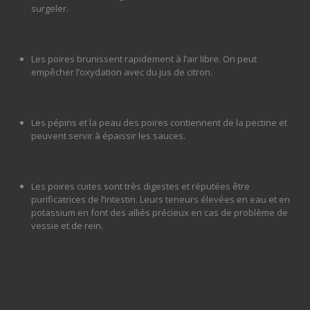
surgeler.
Poire
Les poires brunissent rapidement à l’air libre. On peut
La poire est le deuxième fruit le plus produit en Suisse. La poire
empêcher l’oxydation avec du jus de citron.
est une délicatesse pauvre en calories. Les personnes
soucieuses de leur ligne l’apprécient pour sa faible valeur
énergétique, car 100 g de part comestible contiennent
Les pépins et la peau des poires contiennent de la pectine et
seulement 55 kilocalories. En plus de se déguster fraîche, la
peuvent servir à épaissir les sauces.
poire se cuisine de multiples façons.
Dès le mois d’août et jusqu’à la fermeture, vous trouverez chez
Les poires cuites sont très digestes et réputées être
Philfruits divers variétés fraichement récoltées dans les vergers
purificatrices de l’intestin. Leurs teneurs élevées en eau et en
régionaux.
potassium en font des alliés précieux en cas de problème de
vessie et de rein.
en premier choix pour les manger à la main
en second choix pour les tartes et confitures
A partir du mois d’octobre, les variétés des poires dites de garde