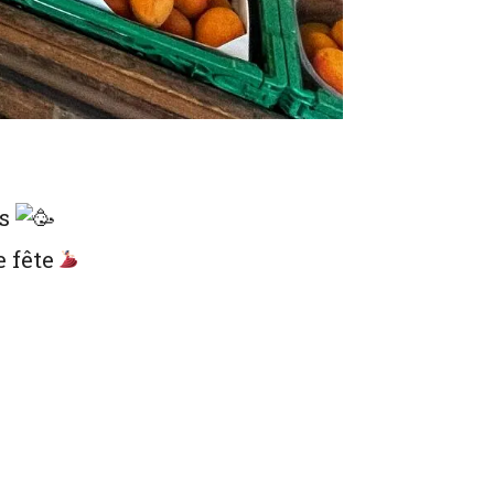
is
e fête