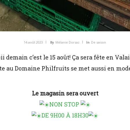
14 août 2023
By
Mélanie Dorsaz
In
De saison
i demain c’est le 15 août! Ça sera fête en Vala
te au Domaine Philfruits se met aussi en mod
Le magasin sera ouvert
NON STOP
DE 9H00 À 18H30