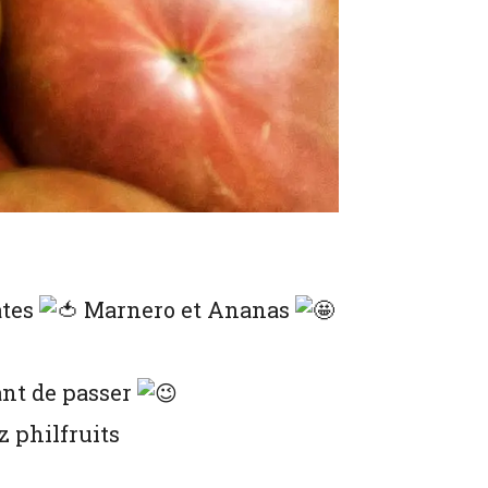
ates
Marnero et Ananas
ant de passer
z philfruits