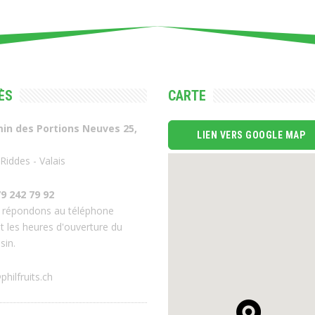
ÈS
CARTE
in des Portions Neuves 25,
LIEN VERS GOOGLE MAP
Riddes - Valais
9 242 79 92
 répondons au téléphone
t les heures d'ouverture du
sin.
philfruits.ch