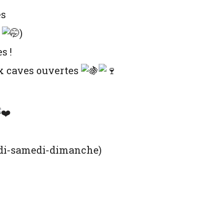
es
r
)
s !
x caves ouvertes
edi-samedi-dimanche)