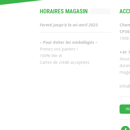
HORAIRES MAGASIN
ACC
Fermé jusqu'à la mi-avril 2023
Chem
CP30
1908 
– Pour éviter les emballages –
Prenez vos paniers !
+41 7
100% Wir et
Nous
Cartes de crédit acceptées
duran
maga
info@
IN