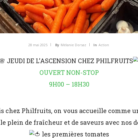
28 mai 2025
By
Mélanie Dorsaz
In
Action
JEUDI DE L’ASCENSION CHEZ PHILFRUITS
OUVERT NON-STOP
9H00 – 18H30
is chez Philfruits, on vous accueille comme u
 le plein de fraîcheur et de saveurs avec nos d
les premières tomates