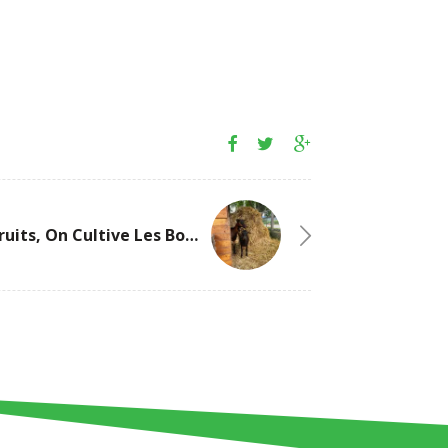
Chez Philfruits, On Cultive Les Bons Produits… Et Les Bons Moments !