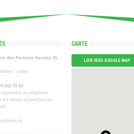
ÈS
CARTE
in des Portions Neuves 25,
LIEN VERS GOOGLE MAP
Riddes - Valais
9 242 79 92
 répondons au téléphone
t les heures d'ouverture du
sin.
philfruits.ch