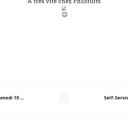
A très vite chez Philfruits
Self-Service De Fraises Samedi 10 Juin De 9:00 À 12:00