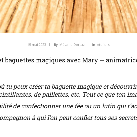
15 mai 2023
By
Mélanie Dorsaz
In
Ateliers
s et baguettes magiques avec Mary – animatric
 où tu peux créer ta baguette magique et découvrir
intillantes, de paillettes, etc. Tout ce que ton im
ibilité de confectionner une fée ou un lutin qui 
ompagnon à qui l’on peut confier tous ses secret