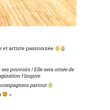
e et artiste passionnée
 ses pouvoirs ! Elle sera ornée de
agination t’inspire.
t’accompagnera partout
s
»